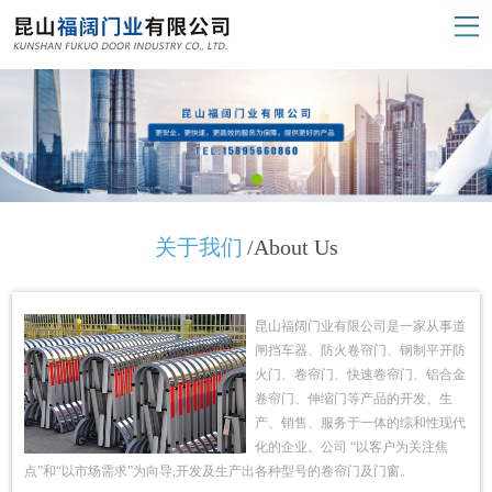
关于我们
/About Us
昆山福阔门业有限公司是一家从事道
闸挡车器、防火卷帘门、钢制平开防
火门、卷帘门、快速卷帘门、铝合金
卷帘门、伸缩门等产品的开发、生
产、销售、服务于一体的综和性现代
化的企业。公司 “以客户为关注焦
点”和“以市场需求”为向导,开发及生产出各种型号的卷帘门及门窗。