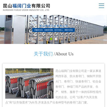
关于我们
/About Us
昆山福阔门业有限公司是一家从事道
闸挡车器、防火卷帘门、钢制平开防
火门、卷帘门、快速卷帘门、铝合金
卷帘门、伸缩门等产品的开发、生
产、销售、服务于一体的综和性现代
化的企业。公司 “以客户为关注焦
点”和“以市场需求”为向导,开发及生产出各种型号的卷帘门及门窗。