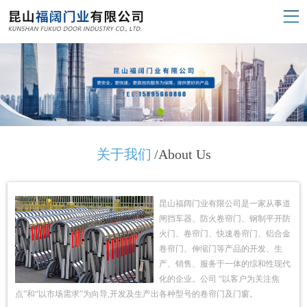
关于我们
/About Us
昆山福阔门业有限公司是一家从事道
闸挡车器、防火卷帘门、钢制平开防
火门、卷帘门、快速卷帘门、铝合金
卷帘门、伸缩门等产品的开发、生
产、销售、服务于一体的综和性现代
化的企业。公司 “以客户为关注焦
点”和“以市场需求”为向导,开发及生产出各种型号的卷帘门及门窗。